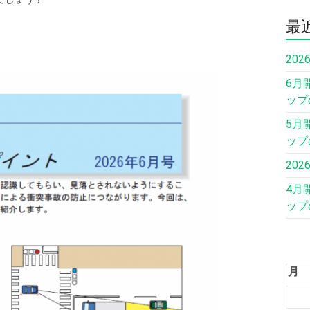
最
20
6月
ップ
5月
ップ
20
4月
ップ
月