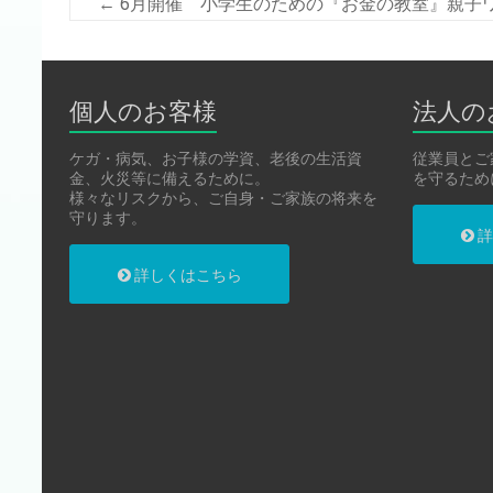
←
6月開催 小学生のための『お金の教室』親子
個人のお客様
法人の
ケガ・病気、お子様の学資、老後の生活資
従業員とご
金、火災等に備えるために。
を守るため
様々なリスクから、ご自身・ご家族の将来を
守ります。
詳
詳しくはこちら