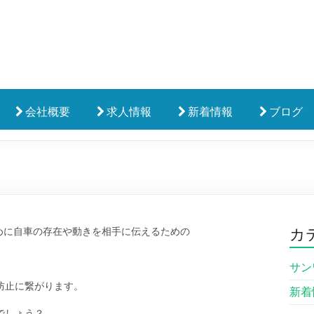
会社概要
求人情報
新着情報
ブログ
カ
ために自車の存在や動きを相手に伝えるための
サン
防止に繋がります。
新着
でしょう？